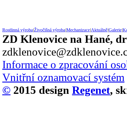
Rostlinná výroba
|
Živočišná výroba
|
Mechanizace
|
Aktuálně
|
Galerie
|
Ko
ZD Klenovice na Hané, dr
zdklenovice@zdklenovice.
Informace o zpracování oso
Vnitřní oznamovací systém
©
2015 design
Rege
net
, s