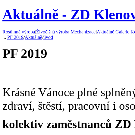
Aktuálně - ZD Klenov
Rostlinná výroba
|
Živočišná výroba
|
Mechanizace
|
Aktuálně
|
Galerie
|
Ko
...
PF 2019
/
Aktuálně
/
úvod
PF 2019
Krásné Vánoce plné splněný
zdraví, štěstí, pracovní i o
kolektiv zaměstnanců ZD 