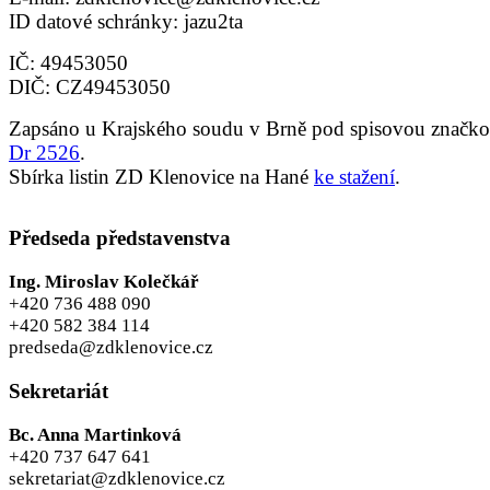
ID datové schránky: jazu2ta
IČ: 49453050
DIČ: CZ49453050
Zapsáno u Krajského soudu v Brně pod spisovou značk
Dr 2526
.
Sbírka listin ZD Klenovice na Hané
ke stažení
.
Předseda představenstva
Ing. Miroslav Kolečkář
+420 736 488 090
+420 582 384 114
predseda@zdklenovice.cz
Sekretariát
Bc. Anna Martinková
+420 737 647 641
sekretariat@zdklenovice.cz