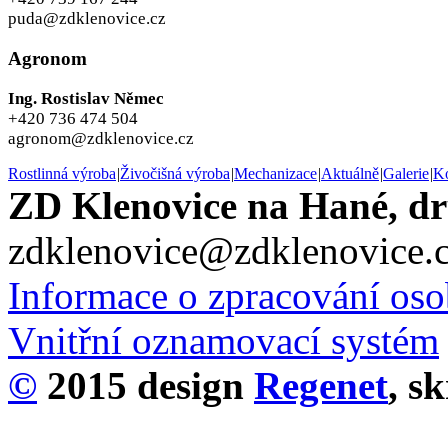
puda@zdklenovice.cz
Agronom
Ing. Rostislav Němec
+420 736 474 504
agronom@zdklenovice.cz
Rostlinná výroba
|
Živočišná výroba
|
Mechanizace
|
Aktuálně
|
Galerie
|
Ko
ZD Klenovice na Hané, dr
zdklenovice@zdklenovice.
Informace o zpracování oso
Vnitřní oznamovací systém
©
2015 design
Rege
net
, s