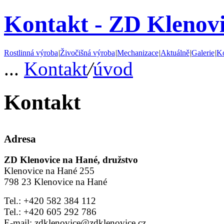
Kontakt - ZD Klenovi
Rostlinná výroba
|
Živočišná výroba
|
Mechanizace
|
Aktuálně
|
Galerie
|
Ko
...
Kontakt
/
úvod
Kontakt
Adresa
ZD Klenovice na Hané, družstvo
Klenovice na Hané 255
798 23 Klenovice na Hané
Tel.: +420 582 384 112
Tel.: +420 605 292 786
E-mail: zdklenovice@zdklenovice.cz